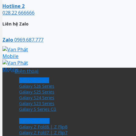
Hotline 2
028.22 666666
Liên hệ Zalo
Zalo
0969.687.777
Điện thoại
Galaxy S series
Galaxy S26 Series
Galaxy S25 Series
Galaxy S24 Series
Galaxy S23 Series
Galaxy S Series Cũ
Galaxy Z series
Galaxy Z Fold8 | Z Flip8
Galaxy Z Fold7 | Z Flip7