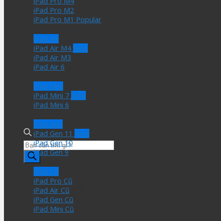
iPad Pro M4
iPad Pro M2
iPad Pro M1
iPad Air
iPad Air M4
iPad Air M3
iPad Air 6
iPad Mini
iPad Mini 7
iPad Mini 6
iPad Gen
iPad Gen 11
iPad Gen 10
Tìm
iPad Gen 9
kiếm
sản
Giỏ hàng
iPad Cũ
phẩm
iPad Pro Cũ
Chưa có sản phẩm trong giỏ hàng.
iPad Air Cũ
iPad Gen Cũ
iPad Mini Cũ