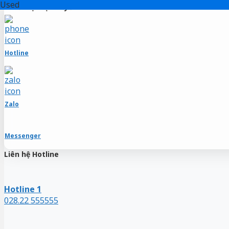
Used
Used
Used
Used
Used
Used
Used
Used
Used
Hỗ trợ trực tuyến
Skip
to
content
Hotline
Zalo
Messenger
Liên hệ Hotline
Hotline 1
028.22 555555