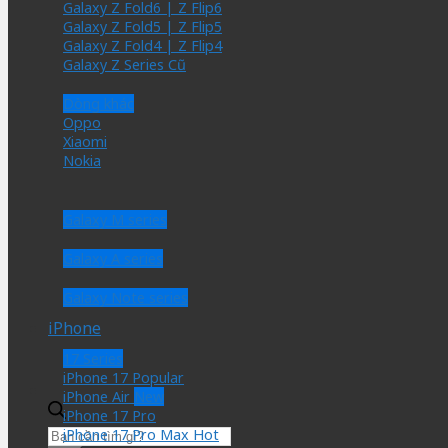
Galaxy Z Fold6 | Z Flip6
Galaxy Z Fold5 | Z Flip5
Galaxy Z Fold4 | Z Flip4
Galaxy Z Series Cũ
Dòng khác
Oppo
Xiaomi
Nokia
Galaxy M series
Galaxy A series
Galaxy Note series
iPhone
17 Series
iPhone 17
iPhone Air
iPhone 17 Pro
Tìm
iPhone 17 Pro Max