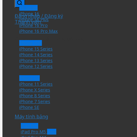
kiếm
sản
16 Series
phẩm
iPhone 16
Đăng nhập / Đăng ký
iPhone 16 Plus
Thành viên
iPhone 16 Pro
iPhone 16 Pro Max
Chưa có sản phẩm trong giỏ hàng.
iPhone mới
iPhone 15 Series
iPhone 14 Series
iPhone 13 Series
iPhone 12 Series
iPhone Cũ
iPhone 11 Series
iPhone X Series
iPhone 8 Series
iPhone 7 Series
iPhone SE
Máy tính bảng
iPad Pro
iPad Pro M5