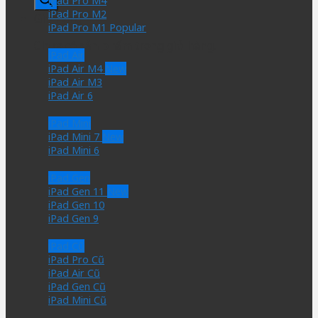
iPad Pro M4
sản
iPad Pro M2
Giỏ hàng
phẩm
iPad Pro M1
Chưa có sản phẩm trong giỏ hàng.
iPad Air
iPad Air M4
iPad Air M3
iPad Air 6
iPad Mini
iPad Mini 7
iPad Mini 6
iPad Gen
iPad Gen 11
iPad Gen 10
iPad Gen 9
iPad Cũ
iPad Pro Cũ
iPad Air Cũ
iPad Gen Cũ
iPad Mini Cũ