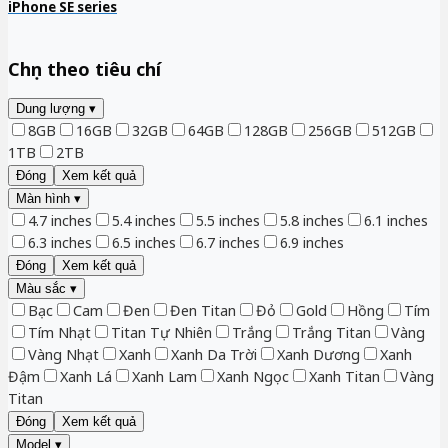
iPhone SE series
Chọn theo tiêu chí
Dung lượng
▾
8GB
16GB
32GB
64GB
128GB
256GB
512GB
1TB
2TB
Đóng
Xem kết quả
Màn hình
▾
4.7 inches
5.4 inches
5.5 inches
5.8 inches
6.1 inches
6.3 inches
6.5 inches
6.7 inches
6.9 inches
Đóng
Xem kết quả
Màu sắc
▾
Bạc
Cam
Đen
Đen Titan
Đỏ
Gold
Hồng
Tím
Tím Nhạt
Titan Tự Nhiên
Trắng
Trắng Titan
Vàng
Vàng Nhạt
Xanh
Xanh Da Trời
Xanh Dương
Xanh
Đậm
Xanh Lá
Xanh Lam
Xanh Ngọc
Xanh Titan
Vàng
Titan
Đóng
Xem kết quả
Model
▾