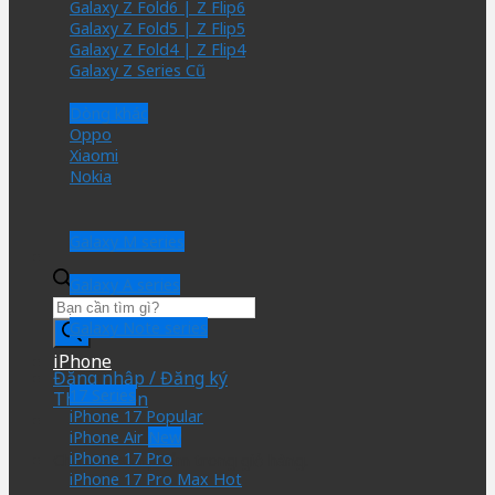
Galaxy Z Fold6 | Z Flip6
Galaxy Z Fold5 | Z Flip5
Galaxy Z Fold4 | Z Flip4
Galaxy Z Series Cũ
Dòng khác
Oppo
Xiaomi
Nokia
Galaxy M series
Galaxy A series
Tìm
kiếm
Galaxy Note series
sản
iPhone
phẩm
Đăng nhập / Đăng ký
17 Series
Thành viên
iPhone 17
iPhone Air
iPhone 17 Pro
Chưa có sản phẩm trong giỏ hàng.
iPhone 17 Pro Max