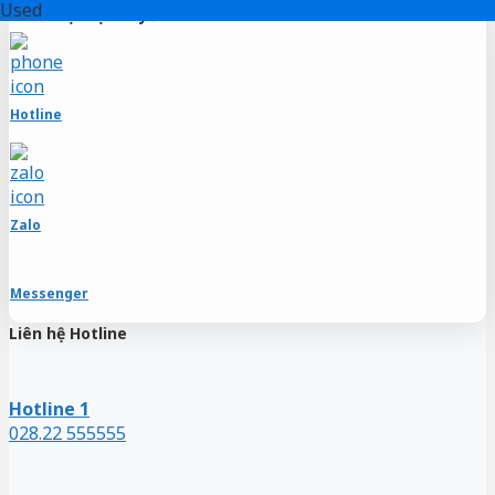
-5%
-7%
-6%
-8%
-7%
-3%
-12%
Used
Used
Hỗ trợ trực tuyến
Skip
to
content
Hotline
Zalo
Messenger
Liên hệ Hotline
Hotline 1
028.22 555555