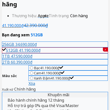
hãng
Thương hiệu:
Apple
Tình trạng:
Còn hàng
42.390.000
₫
41.190.000
₫
Bạn đang xem
512GB
256GB
34.690.000
₫
512GB
41.190.000
₫
1TB
47.590.000
₫
2TB
60.390.000
₫
Bạc
41.190.000
₫
Cam
41.190.000
₫
Màu sắc
Xanh Đậm
41.190.000
₫
Xóa
Chính hãng
Xuất xứ
Khuyến mãi
Bảo hành chính hãng 12 tháng
Hỗ trợ trả góp 0% qua thẻ Visa/Master