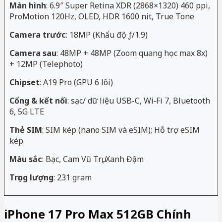
Màn hình
: 6.9″ Super Retina XDR (2868×1320) 460 ppi,
ProMotion 120Hz, OLED, HDR 1600 nit, True Tone
Camera trước
: 18MP (Khẩu độ ƒ/1.9)
Camera sau
: 48MP + 48MP (Zoom quang học max 8x)
+ 12MP (Telephoto)
Chipset
: A19 Pro (GPU 6 lõi)
Cổng & kết nối
: sạc/ dữ liệu USB-C, Wi‑Fi 7, Bluetooth
6, 5G LTE
Thẻ SIM
: SIM kép (nano SIM và eSIM); Hỗ trợ eSIM
kép
Màu sắc
: Bạc, Cam Vũ Trụ, Xanh Đậm
Trọng lượng
: 231 gram
iPhone 17 Pro Max 512GB Chính