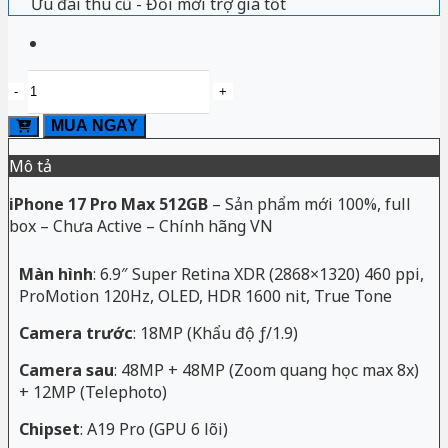
Ưu đãi thu cũ - Đổi mới trợ giá tốt
iPhone
17
Pro
MUA NGAY
Max
512GB
Mô tả
Chính
hãng
iPhone 17 Pro Max 512GB
– Sản phẩm mới 100%, full
số
box – Chưa Active – Chính hãng VN
lượng
Màn hình
: 6.9″ Super Retina XDR (2868×1320) 460 ppi,
ProMotion 120Hz, OLED, HDR 1600 nit, True Tone
Camera trước
: 18MP (Khẩu độ ƒ/1.9)
Camera sau
: 48MP + 48MP (Zoom quang học max 8x)
+ 12MP (Telephoto)
Chipset
: A19 Pro (GPU 6 lõi)