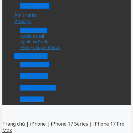
Đồng hồ Casio
Âm thanh
Phụ kiện
Phụ kiện Apple
Apple Pencil
Apple AirPods
Phụ kiện Apple Watch
Phụ kiện Samsung
Cốc & Cáp sạc
Sạc dự phòng
Bao da & Ốp lưng
Phụ kiện khác
Trang chủ
|
iPhone
|
iPhone 17 Series
|
iPhone 17 Pro
Max