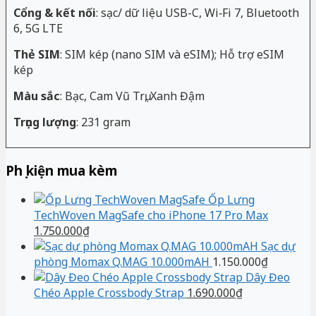
Cổng & kết nối
: sạc/ dữ liệu USB-C, Wi‑Fi 7, Bluetooth
6, 5G LTE
Thẻ SIM
: SIM kép (nano SIM và eSIM); Hỗ trợ eSIM
kép
Màu sắc
: Bạc, Cam Vũ Trụ, Xanh Đậm
Trọng lượng
: 231 gram
Phụ kiện mua kèm
Ốp Lưng
TechWoven MagSafe cho iPhone 17 Pro Max
1.750.000
₫
Sạc dự
phòng Momax Q.MAG 10.000mAH
1.150.000
₫
Dây Đeo
Chéo Apple Crossbody Strap
1.690.000
₫