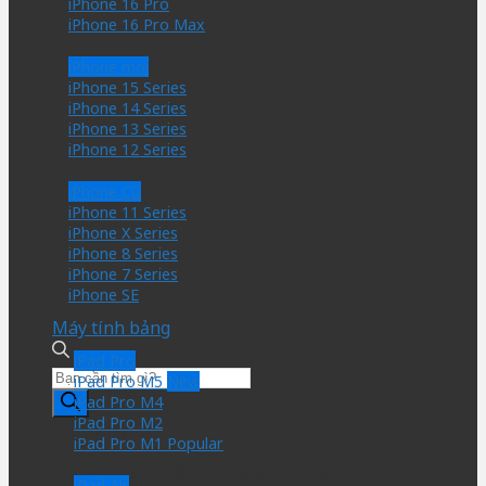
iPhone 16 Pro
iPhone 16 Pro Max
iPhone mới
iPhone 15 Series
iPhone 14 Series
iPhone 13 Series
iPhone 12 Series
iPhone Cũ
iPhone 11 Series
iPhone X Series
iPhone 8 Series
iPhone 7 Series
iPhone SE
Máy tính bảng
iPad Pro
Tìm
iPad Pro M5
kiếm
iPad Pro M4
sản
iPad Pro M2
Giỏ hàng
phẩm
iPad Pro M1
Chưa có sản phẩm trong giỏ hàng.
iPad Air