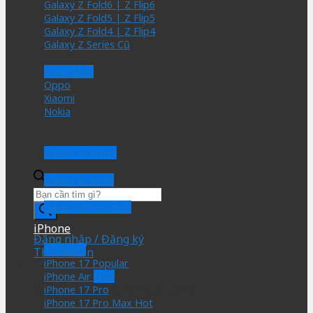
Galaxy Z Fold6 | Z Flip6
Galaxy Z Fold5 | Z Flip5
Galaxy Z Fold4 | Z Flip4
Galaxy Z Series Cũ
Dòng khác
Oppo
Xiaomi
Nokia
Galaxy M series
Galaxy A series
Tìm
kiếm
Galaxy Note series
sản
iPhone
phẩm
Đăng nhập / Đăng ký
17 Series
Thành viên
iPhone 17
iPhone Air
iPhone 17 Pro
Chưa có sản phẩm trong giỏ hàng.
iPhone 17 Pro Max