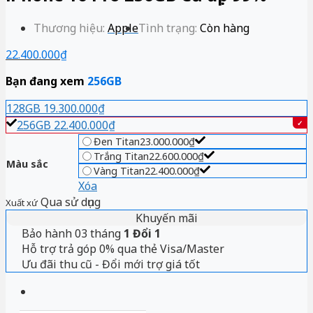
Thương hiệu:
Apple
Tình trạng:
Còn hàng
22.400.000
₫
Bạn đang xem
256GB
128GB
19.300.000
₫
256GB
22.400.000
₫
Đen Titan
23.000.000
₫
Trắng Titan
22.600.000
₫
Màu sắc
Vàng Titan
22.400.000
₫
Xóa
Qua sử dụng
Xuất xứ
Khuyến mãi
Bảo hành 03 tháng
1 Đổi 1
Hỗ trợ trả góp 0% qua thẻ Visa/Master
Ưu đãi thu cũ - Đổi mới trợ giá tốt