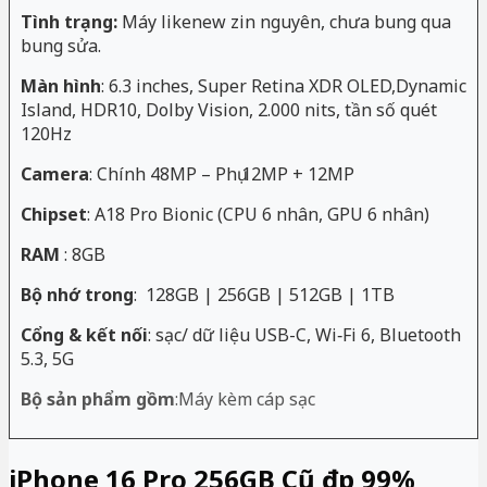
Tình trạng:
Máy likenew zin nguyên, chưa bung qua
bung sửa.
Màn hình
: 6.3 inches, Super Retina XDR OLED,Dynamic
Island, HDR10, Dolby Vision, 2.000 nits, tần số quét
120Hz
Camera
: Chính 48MP – Phụ 12MP + 12MP
Chipset
: A18 Pro Bionic (CPU 6 nhân, GPU 6 nhân)
RAM
: 8GB
Bộ nhớ trong
: 128GB | 256GB | 512GB | 1TB
Cổng & kết nối
: sạc/ dữ liệu USB-C, Wi‑Fi 6, Bluetooth
5.3, 5G
Bộ sản phẩm gồm
:Máy kèm cáp sạc
iPhone 16 Pro 256GB Cũ đẹp 99%