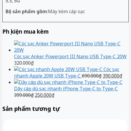
5.3, 5G
Bộ sản phẩm gồm
:Máy kèm cáp sạc
Phụ kiện mua kèm
Cóc sạc Anker Powerport III Nano USB Type-C 20W
320.000
₫
Cóc sạc
Giá
Giá
nhanh Apple 20W USB Type-C
690.000
₫
390.000
₫
gốc
hiệ
là:
tại
Dây cáp dù sạc nhanh iPhone Type-C to Type-C
Giá
Giá
690.000₫.
là:
399.000
₫
250.000
₫
gốc
hiện
390
là:
tại
Sản phẩm tương tự
399.000₫.
là:
250.000₫.