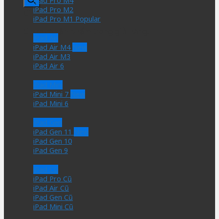
iPad Pro M4
sản
iPad Pro M2
Giỏ hàng
phẩm
iPad Pro M1
Chưa có sản phẩm trong giỏ hàng.
iPad Air
iPad Air M4
iPad Air M3
iPad Air 6
iPad Mini
iPad Mini 7
iPad Mini 6
iPad Gen
iPad Gen 11
iPad Gen 10
iPad Gen 9
iPad Cũ
iPad Pro Cũ
iPad Air Cũ
iPad Gen Cũ
iPad Mini Cũ