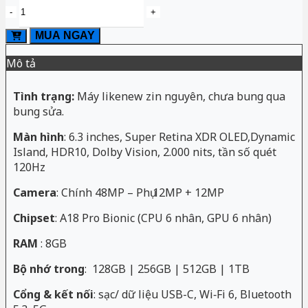
iPhone
16
Pro
MUA NGAY
256GB
Cũ
Mô tả
đẹp
99%
số
Tình trạng:
Máy likenew zin nguyên, chưa bung qua
lượng
bung sửa.
Màn hình
: 6.3 inches, Super Retina XDR OLED,Dynamic
Island, HDR10, Dolby Vision, 2.000 nits, tần số quét
120Hz
Camera
: Chính 48MP – Phụ 12MP + 12MP
Chipset
: A18 Pro Bionic (CPU 6 nhân, GPU 6 nhân)
RAM
: 8GB
Bộ nhớ trong
: 128GB | 256GB | 512GB | 1TB
Cổng & kết nối
: sạc/ dữ liệu USB-C, Wi‑Fi 6, Bluetooth